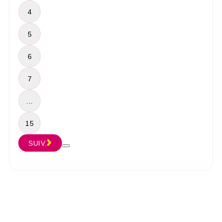
4
5
6
7
...
15
SUIV.