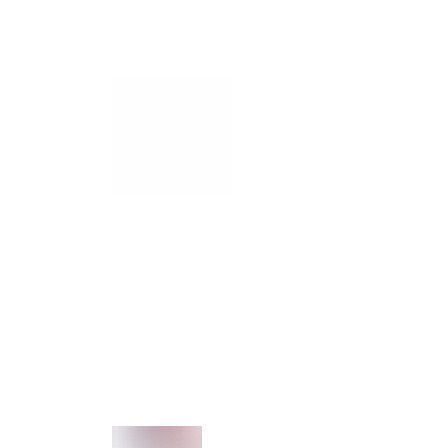
Emilie ROBERT, Théâtre Massalia et Séveri
Grégory VANDAËLE, Le Grand Bleu et Cyrille
Olivier LETELLIER, Tréteaux de France et Vir