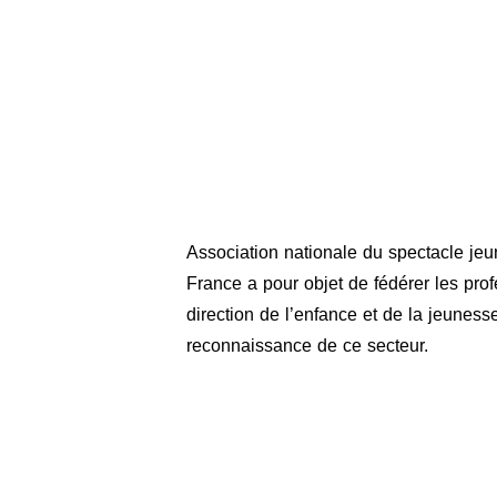
ne COULON, La Minoterie
 PLANSON, Festival Petits et Grands
ginie DRÉANO, Lillico
Association nationale du spectacle je
France a pour objet de fédérer les profe
direction de l’enfance et de la jeuness
reconnaissance de ce secteur.