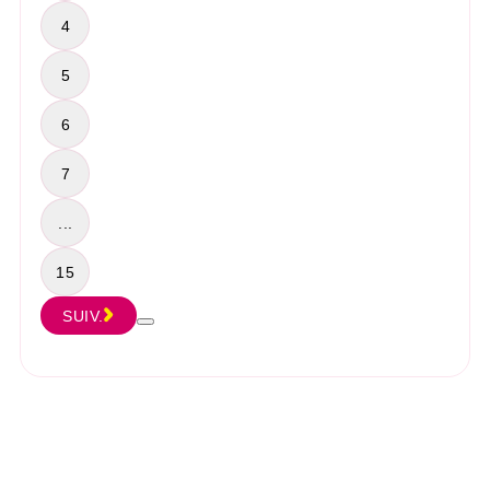
4
5
6
7
...
15
SUIV.