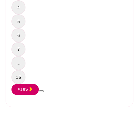
4
5
6
7
...
15
SUIV.