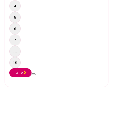
4
5
6
7
...
15
SUIV.