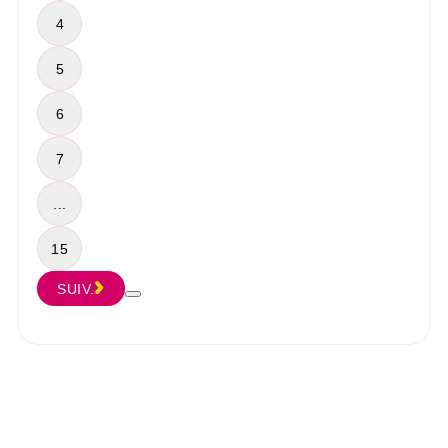
4
5
6
7
...
15
SUIV.