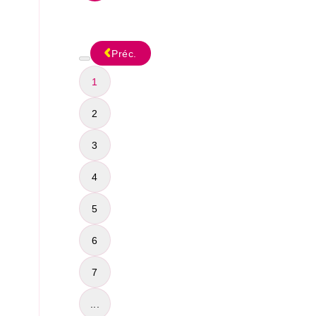
Préc.
1
2
3
4
5
6
7
...