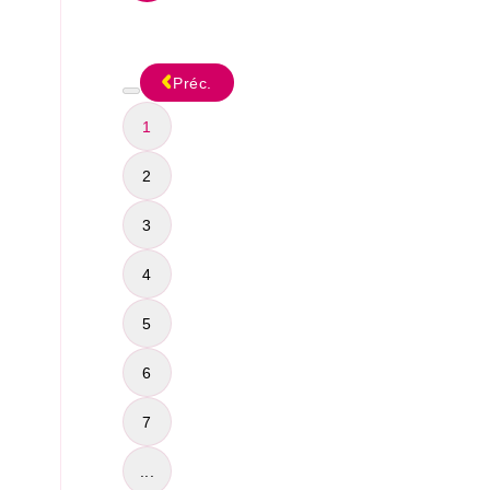
Préc.
1
2
3
4
5
6
7
...