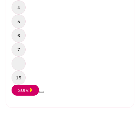
4
5
6
7
...
15
SUIV.