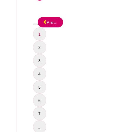
Préc.
1
2
3
4
5
6
7
...