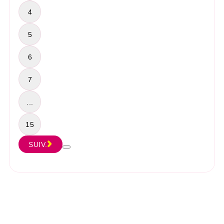
4
5
6
7
...
15
SUIV.