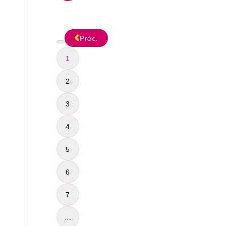
Préc.
1
2
3
4
5
6
7
...