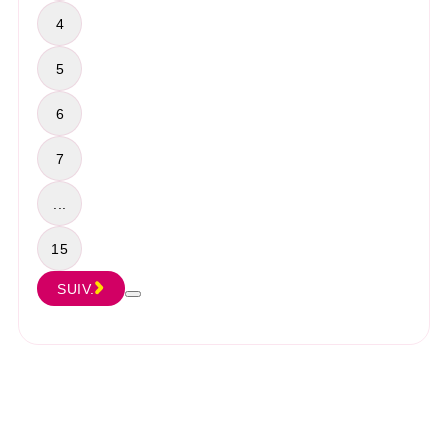
4
5
6
7
...
15
SUIV.