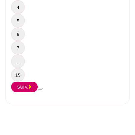
4
5
6
7
...
15
SUIV.