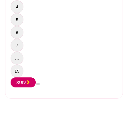
4
5
6
7
...
15
SUIV.