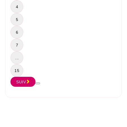
4
5
6
7
...
15
SUIV.