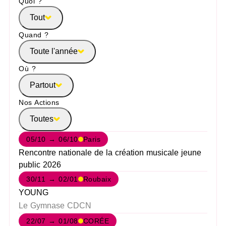
Quoi ?
Tout
Quand ?
Toute l'année
Où ?
Partout
Nos Actions
Toutes
05/10 → 06/10
Paris
Rencontre nationale de la création musicale jeune
public 2026
30/11 → 02/01
Roubaix
YOUNG
Le Gymnase CDCN
22/07 → 01/08
CORÉE