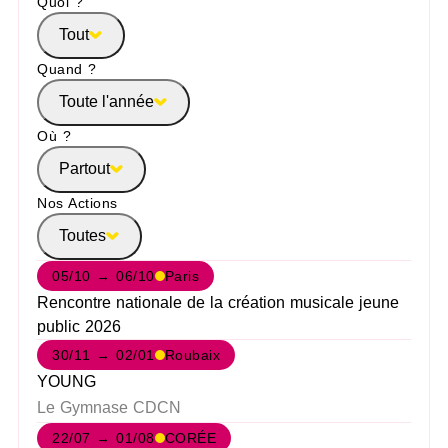
Quoi ?
Tout
Quand ?
Toute l'année
Où ?
Partout
Nos Actions
Toutes
05/10 → 06/10
Paris
Rencontre nationale de la création musicale jeune
public 2026
30/11 → 02/01
Roubaix
YOUNG
Le Gymnase CDCN
22/07 → 01/08
CORÉE