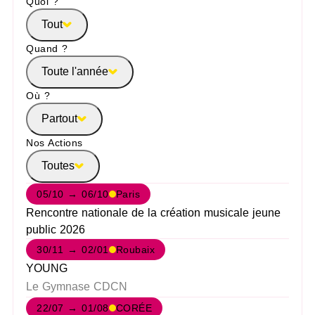
Quoi ?
Tout
Quand ?
Toute l'année
Où ?
Partout
Nos Actions
Toutes
05/10 → 06/10
Paris
Rencontre nationale de la création musicale jeune
public 2026
30/11 → 02/01
Roubaix
YOUNG
Le Gymnase CDCN
22/07 → 01/08
CORÉE