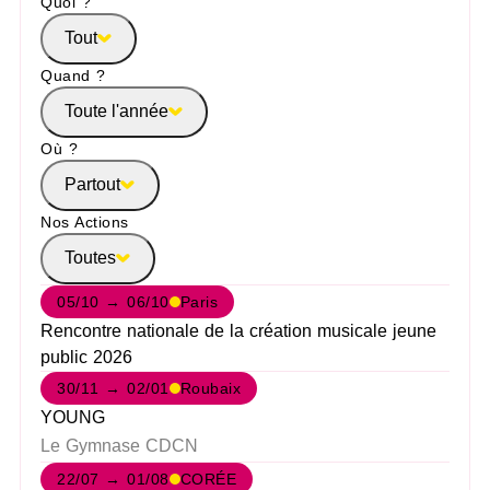
Quoi ?
Tout
Quand ?
Toute l'année
Où ?
Partout
Nos Actions
Toutes
05/10 → 06/10
Paris
Rencontre nationale de la création musicale jeune
public 2026
30/11 → 02/01
Roubaix
YOUNG
Le Gymnase CDCN
22/07 → 01/08
CORÉE