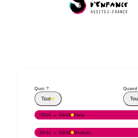
Quoi ?
Quand
Tout
Tou
05/10 → 06/10
Paris
30/11 → 02/01
Roubaix