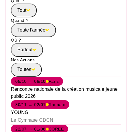
Quoi ?
Tout
Quand ?
Toute l'année
Où ?
Partout
Nos Actions
Toutes
05/10 → 06/10
Paris
Rencontre nationale de la création musicale jeune
public 2026
30/11 → 02/01
Roubaix
YOUNG
Le Gymnase CDCN
22/07 → 01/08
CORÉE