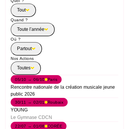
Quoi ?
Tout
Quand ?
Toute l'année
Où ?
Partout
Nos Actions
Toutes
05/10 → 06/10
Paris
Rencontre nationale de la création musicale jeune
public 2026
30/11 → 02/01
Roubaix
YOUNG
Le Gymnase CDCN
22/07 → 01/08
CORÉE