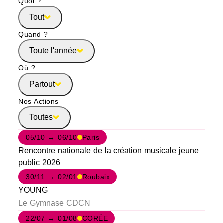
Quoi ?
Tout
Quand ?
Toute l'année
Où ?
Partout
Nos Actions
Toutes
05/10 → 06/10
Paris
Rencontre nationale de la création musicale jeune
public 2026
30/11 → 02/01
Roubaix
YOUNG
Le Gymnase CDCN
22/07 → 01/08
CORÉE